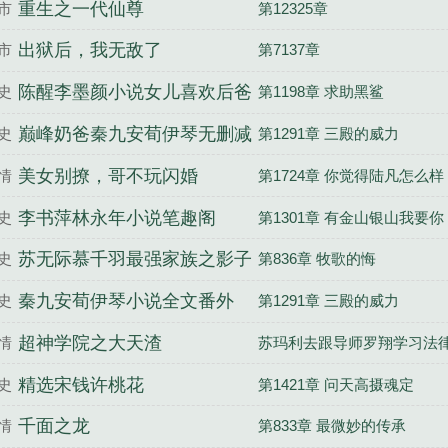
重生之一代仙尊
市
第12325章
出狱后，我无敌了
市
第7137章
陈醒李墨颜小说女儿喜欢后爸
史
第1198章 求助黑鲨
我成全他们一家
巅峰奶爸秦九安荀伊琴无删减
史
第1291章 三殿的威力
完整版
美女别撩，哥不玩闪婚
情
第1724章 你觉得陆凡怎么样
李书萍林永年小说笔趣阁
史
第1301章 有金山银山我要你
苏无际慕千羽最强家族之影子
史
第836章 牧歌的悔
少主笔趣阁
秦九安荀伊琴小说全文番外
史
第1291章 三殿的威力
超神学院之大天渣
情
苏玛利去跟导师罗翔学习法
精选宋钱许桃花
史
第1421章 问天高摄魂定
千面之龙
情
第833章 最微妙的传承