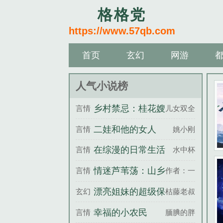
格格党
https://www.57qb.com
首页
玄幻
网游
人气小说榜
乡村禁忌：桂花嫂
言情
儿女双全
二娃和他的女人
言情
姚小刚
们：男凸女凹
在综漫的日常生活
言情
水中杯
情迷芦苇荡：山乡
言情
作者：一千
艳事
漂亮姐妹的超级保
玄幻
枯藤老叔
镖
幸福的小农民
言情
腼腆的胖子