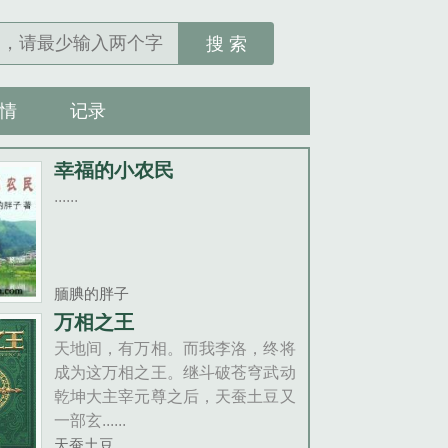
搜 索
情
记录
幸福的小农民
......
腼腆的胖子
万相之王
天地间，有万相。而我李洛，终将
成为这万相之王。继斗破苍穹武动
乾坤大主宰元尊之后，天蚕土豆又
一部玄......
天蚕土豆