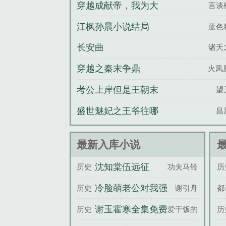
你诛我九族？
穿越成献帝，我为大
言谈
汉再续三百年
江枫孙晨小说结局
蓝色
长安曲
诸夭
穿越之秦末争鼎
火凤
考公上岸但是王朝末
望
年
盛世魅妃之王爷往哪
昌
儿跑
最新入库小说
沈知棠伍远征
历史
功夫马铃薯
历
冷脸萌老公对我强
历史
谢引舟
都
制爱夜夜失控温窈
谢玉霍寒全集免费
历史
爱干饭的团
历
谢宗浔全文完整版