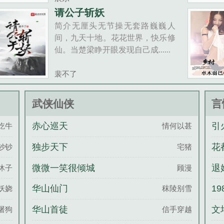
请公子斩妖
简介无厘头无节操无套路巍巍人
间，九天十地。花花世界，快乐修
仙。当楚梁睁开眼发现自己成......
裴不了
武侠仙侠
言
赤心巡天
引
吃牛
情何以甚
独步天下
花
钞钞
宅猪
微微一笑很倾城
退
沐子
顾漫
大
华山仙门
1
妖娆
秣陵别雪
开
华山首徒
文
屠狗
信手穿越