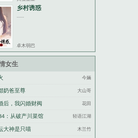
乡村诱惑
......
卓木弱巴
情女生
火
今婳
都奶爸至尊
大山哥
婚后，我闪婚财阀
花田
佬
984：从破产川菜馆
轻语江湖
始
坛大神是只喵
木兰竹