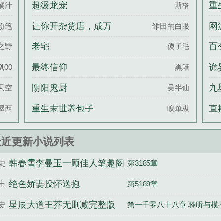
在将军府做小
超级龙宠
重
橘汁
斯格
让你开杂货店，成万
网
粉笔
雏田的白眼
界供货商了？
老宅
百
之野
傻子毛
最终信仰
诡
凰00
黑籍
过
阴阳鬼厨
九
天空
吴半仙
重生末世养包子
直
屋西
嗅单枞
一
最近更新小说列表
韩春雪李曼玉一顾佳人笔趣阁
史
第3185章
绝色娇妻投怀送抱
市
第5189章
星辰大道王芥无删减完整版
史
第一千零八十八章 聆听与模