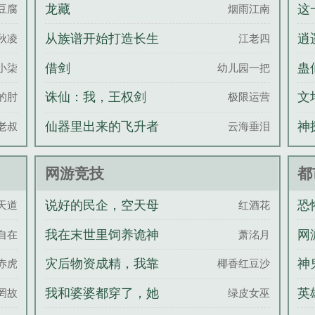
龙藏
这
豆腐
烟雨江南
从族谱开始打造长生
逍
秋凌
江老四
世家
借剑
蛊
小柒
幼儿园一把
诛仙：我，王权剑
文
的肘
极限运营
主，一剑开天门
仙器里出来的飞升者
神
老叔
云海垂泪
网游竞技
都
说好的民企，空天母
恐
天道
红酒花
舰什么鬼
姐
我在末世里饲养诡神
网
自在
萧洺月
赋
灾后物资成精，我靠
神
赤虎
椰香红豆沙
封印囤货暴富
我和婆婆都穿了，她
英
罔故
绿皮女巫