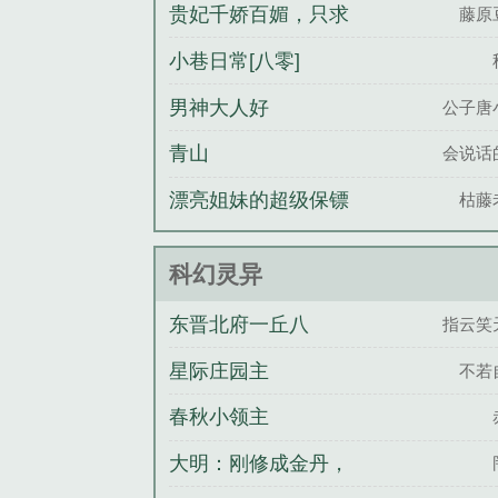
贵妃千娇百媚，只求
藤原
权势富贵
小巷日常[八零]
男神大人好
公子唐
青山
会说话
漂亮姐妹的超级保镖
枯藤
科幻灵异
东晋北府一丘八
指云笑
星际庄园主
不若
春秋小领主
大明：刚修成金丹，