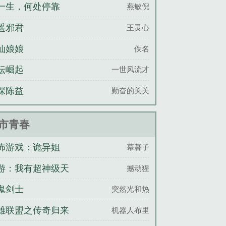
一生，何处停靠
燕敏倪
遥邪君
王灵心
仙娘娘
佚名
坛崛起
一世风流才
探陈益
勤奋的关关
市青春
怖游戏：诡异姐
幕暮子
，请矜持！
游：我有超神级天
撼动猩
鬼剑士
突然光和热
雄联盟之传奇归来
机器人布里