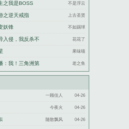
生之我是BOSS
不是浮云
游之逆天戒指
上古圣贤
变妖锋
不如踢球
异入侵，我反杀不
花花了
分吧？
星
果味喵
播：我！三角洲第
老之鱼
通天代
一顾佳人
04-26
今夜火
04-26
拟
随散飘风
04-26