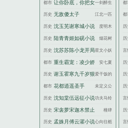
阅读
让你卧底，你把女
都市
一剑醉生死
都
老大拐跑了？
无敌傻太子
历史
江北一匹狼
都
沈玉芜谢寒城小说
历史
度明木
历
笔趣阁
陆青青姬如砚小说
历史
烟花树
历
笔趣阁
沈苏苏陈小龙开局
历史
星文小妖
言
进厂打工搅动莞城
重生霸宠：凌少娇
都市
安七夏
历
风云百度云
妻飒又甜
谢玉霍寒九千岁狠
历史
爱干饭的团
历
毒疯批却实在美丽
花都逍遥圣手
都市
未定义公式
历
百度云
沈知棠伍远征小说
历史
功夫马铃薯
言
笔趣阁
宋衾萝宋迦木禁止
历史
橦肆
历
侵入百度云
孟姝月傅云濯小说
历史
心向往栀
言