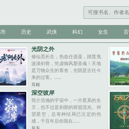
都市
历史
武侠
科幻
女生
言
光阴之外
修仙觅长生，热血任逍遥，踏莲曳
波涤剑骨，凭虚御风塑圣魂！天地
是万物众生的客舍，光阴是古往今
来的过客。......
耳根
深空彼岸
简介浩瀚的宇宙中，一片星系的生
灭，也不过是刹那的斑驳流光。仰
望星空，总有种结局已注定的伤
感，千百年后你我在......
辰东