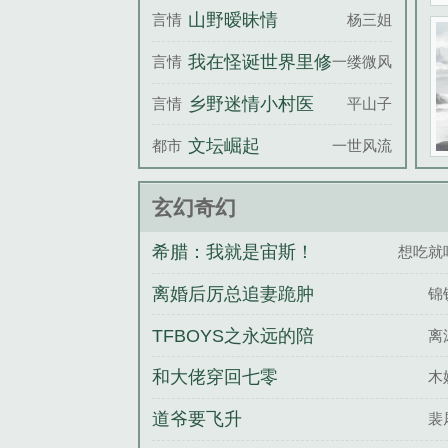
山野暧昧情
言情
杨三姐
我在怪诞世界里修
言情
一缕微风
真
乡野迷情小村医
言情
平山子
文坛崛起
都市
一世风流才
玄幻奇幻
希腊：我就是宙斯！
想吃就
离婚后厉总追妻跪肿
锦
了膝盖
TFBOYS之永远的陪
离
伴
和大佬穿回七零
木
道爷要飞升
裴