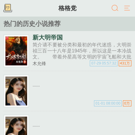
格格党
热门的历史小说推荐
新大明帝国
简介请不要被分类和最初的年代迷惑，大明崇
祯三百一十八年是1945年，所以这是一本冷战
文。 带着外星高等文明的宇宙飞船和大批
机器人士兵穿越抗战最后一刻。 南......
木允锋
07-29 05:57:32
431万
......
01-01 08:00:00
0万
......