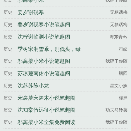
邬离柴小米
姜岁谢砚寒
历史
无糖话梅
姜岁谢砚寒小说笔趣阁
历史
无糖话梅
沈柠谢临渊小说笔趣阁
历史
海东青dy
季树宋涧雪乖，别低头，绿
历史
司皎
帽会掉百度云
邬离柴小米小说笔趣阁
历史
我碎了你随
苏凉楚南佑小说笔趣阁
历史
胭回
沈苏苏陈小龙
历史
星文小妖
宋衾萝宋迦木小说笔趣阁
历史
橦肆
沈知棠伍远征小说笔趣阁
历史
功夫马铃薯
邬离柴小米全集免费阅读
历史
我碎了你随