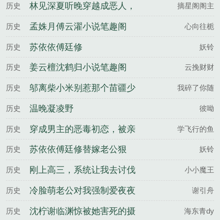
林见深夏听晚穿越成恶人，
历史
摘星阁阁主
我成了妹妹的救世主百度云
孟姝月傅云濯小说笔趣阁
历史
心向往栀
苏依依傅廷修
历史
妖铃
姜云檀沈鹤归小说笔趣阁
历史
云挽财财
邬离柴小米别惹那个苗疆少
历史
我碎了你随
年，他病娇又变态百度云
温晚凝凌野
历史
彼呦
穿成男主的恶毒初恋，被亲
历史
学飞行的鱼
哭宋棠蔺晏沉全文完整版
苏依依傅廷修替嫁老公狠
历史
妖铃
凶，别闹，再闹亲哭你百度
刚上高三，系统让我去讨伐
历史
小小魔王
云
魔王沈年夏妍椿全文完整版
冷脸萌老公对我强制爱夜夜
历史
谢引舟
失控温窈谢宗浔全文完整版
沈柠谢临渊惊被她害死的摄
历史
海东青dy