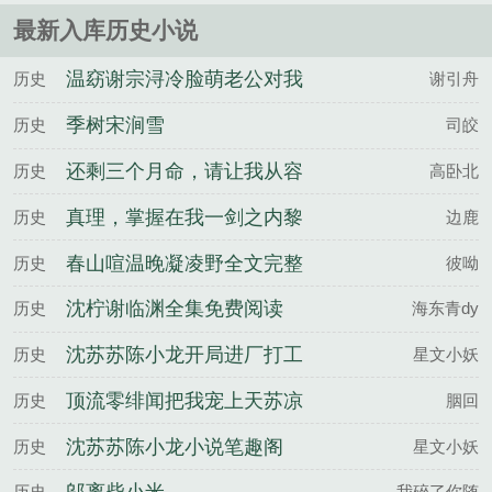
最新入库历史小说
温窈谢宗浔冷脸萌老公对我
历史
谢引舟
强制爱夜夜失控百度云
季树宋涧雪
历史
司皎
还剩三个月命，请让我从容
历史
高卧北
赴死庄子昂苏雨蝶全文完整
真理，掌握在我一剑之内黎
历史
边鹿
版
扶不妄全文完整版
春山喧温晚凝凌野全文完整
历史
彼呦
版
沈柠谢临渊全集免费阅读
历史
海东青dy
沈苏苏陈小龙开局进厂打工
历史
星文小妖
搅动莞城风云百度云
顶流零绯闻把我宠上天苏凉
历史
胭回
楚南佑全文完整版
沈苏苏陈小龙小说笔趣阁
历史
星文小妖
历史
我碎了你随