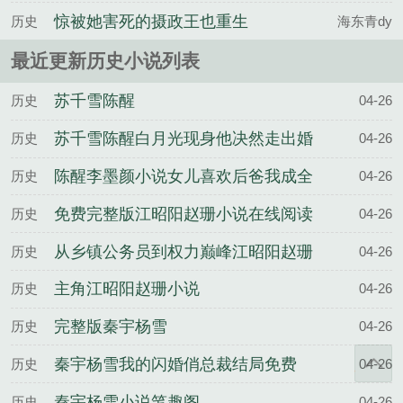
政王也重生了百度云
惊被她害死的摄政王也重生
历史
海东青dy
了沈柠谢临渊全文完整版
最近更新历史小说列表
苏千雪陈醒
历史
04-26
苏千雪陈醒白月光现身他决然走出婚
历史
04-26
姻围城
陈醒李墨颜小说女儿喜欢后爸我成全
历史
04-26
他们一家三口
免费完整版江昭阳赵珊小说在线阅读
历史
04-26
从乡镇公务员到权力巅峰江昭阳赵珊
历史
04-26
结局
主角江昭阳赵珊小说
历史
04-26
完整版秦宇杨雪
历史
04-26
秦宇杨雪我的闪婚俏总裁结局免费
历史
04-26
秦宇杨雪小说笔趣阁
历史
04-26