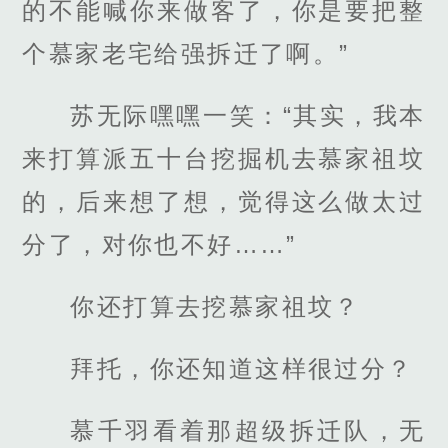
的不能喊你来做客了，你是要把整
个慕家老宅给强拆迁了啊。”
苏无际嘿嘿一笑：“其实，我本
来打算派五十台挖掘机去慕家祖坟
的，后来想了想，觉得这么做太过
分了，对你也不好……”
你还打算去挖慕家祖坟？
拜托，你还知道这样很过分？
慕千羽看着那超级拆迁队，无