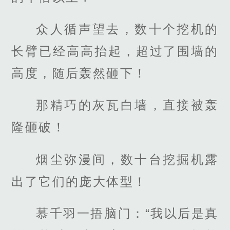
众人循声望去，数十个挖机的
长臂已经高高抬起，超过了围墙的
高度，随后轰然砸下！
那精巧的灰瓦白墙，直接被轰
隆砸破！
烟尘弥漫间，数十台挖掘机露
出了它们的庞大体型！
慕千羽一捂脑门：“我以后是真