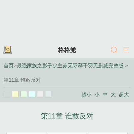
格格党
首页
>
最强家族之影子少主苏无际慕千羽无删减完整版
>
第11章 谁敢反对
超小
小
中
大
超大
第11章 谁敢反对