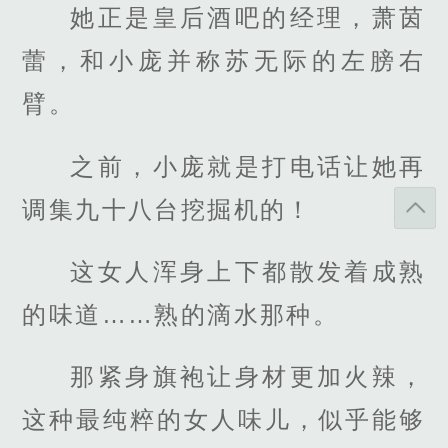
她正是皇后酒吧的经理，萧茵
蕾，和小庞并称苏无际的左膀右
臂。
之前，小庞就是打电话让她再
调集九十八台挖掘机的！
这女人浑身上下都散发着成熟
的味道……熟的滴水那种。
那紧身旗袍让身材更加火辣，
这种最纯粹的女人味儿，似乎能够