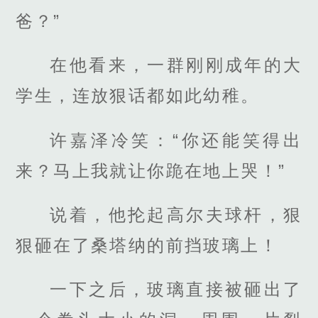
爸？”
在他看来，一群刚刚成年的大
学生，连放狠话都如此幼稚。
许嘉泽冷笑：“你还能笑得出
来？马上我就让你跪在地上哭！”
说着，他抡起高尔夫球杆，狠
狠砸在了桑塔纳的前挡玻璃上！
一下之后，玻璃直接被砸出了