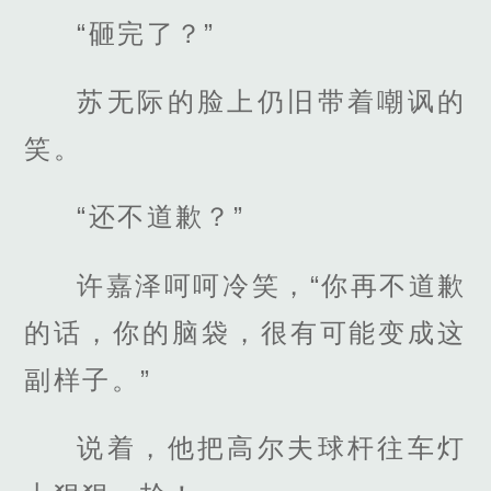
“砸完了？”
苏无际的脸上仍旧带着嘲讽的
笑。
“还不道歉？”
许嘉泽呵呵冷笑，“你再不道歉
的话，你的脑袋，很有可能变成这
副样子。”
说着，他把高尔夫球杆往车灯