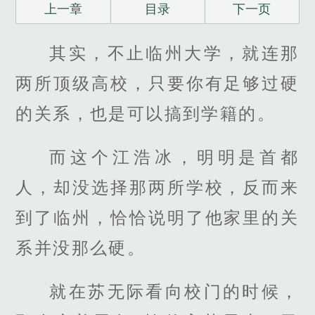
上一章
目录
下一页
其实，不止临州大学，就连那
两所顶级高校，只要你有足够过硬
的关系，也是可以搞到学籍的。
而这个江浩冰，明明是首都
人，却没选择那两所学校，反而来
到了临州，恰恰说明了他家里的关
系并没那么硬。
就在苏无际看向校门的时候，