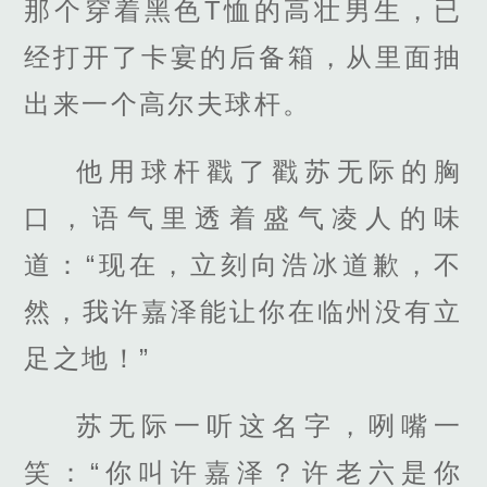
那个穿着黑色T恤的高壮男生，已
经打开了卡宴的后备箱，从里面抽
出来一个高尔夫球杆。
他用球杆戳了戳苏无际的胸
口，语气里透着盛气凌人的味
道：“现在，立刻向浩冰道歉，不
然，我许嘉泽能让你在临州没有立
足之地！”
苏无际一听这名字，咧嘴一
笑：“你叫许嘉泽？许老六是你