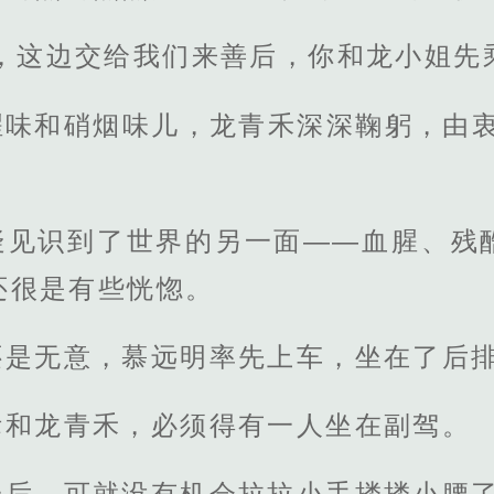
，这边交给我们来善后，你和龙小姐先
腥味和硝烟味儿，龙青禾深深鞠躬，由衷
疑见识到了世界的另一面——血腥、残
还很是有些恍惚。
还是无意，慕远明率先上车，坐在了后
际和龙青禾，必须得有一人坐在副驾。
一后，可就没有机会拉拉小手搂搂小腰