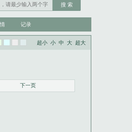
搜 索
情
记录
超小
小
中
大
超大
下一页