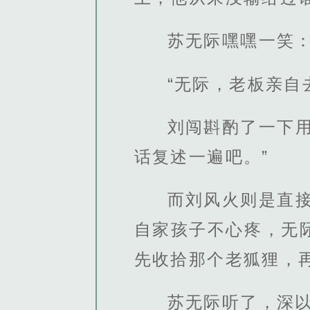
苏无际嘿嘿一笑：
“无际，老板亲自
刘闯斟酌了一下
话复述一遍吧。”
而刘风火则是直
自家孩子不心疼，无
先收拾那个老狐狸，
苏无际听了，深以