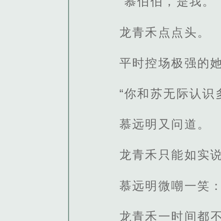
“慕伯伯，是我。”
龙青禾点点头。
平时控场极强的
“你和苏无际认识
慕远明又问道。
龙青禾只能如实说
慕远明微嘲一笑：
龙青禾一时间都