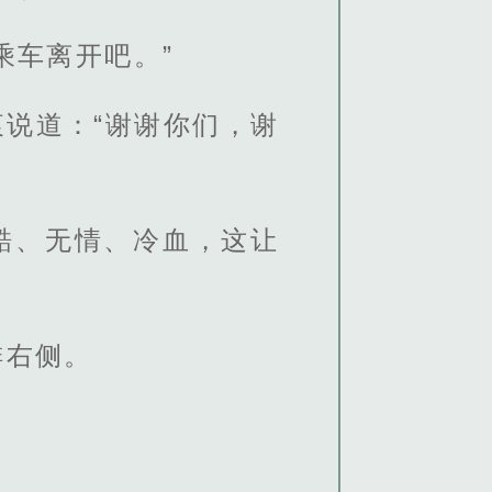
乘车离开吧。”
说道：“谢谢你们，谢
酷、无情、冷血，这让
排右侧。
了。