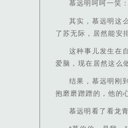
慕远明呵呵一笑：
其实，慕远明这
了苏无际，居然能安
这种事儿发生在
爱脑，现在居然这么
结果，慕远明刚
抱磨磨蹭蹭的，他的
慕远明看了看龙青