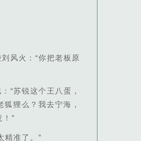
刘风火：“你把老板原
：“苏锐这个王八蛋，
老狐狸么？我去宁海，
！”
太精准了。”