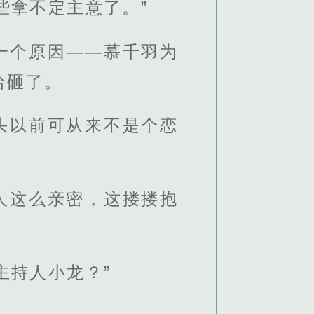
些拿不定主意了。”
一个原因——慕千羽为
给砸了。
头以前可从来不是个恋
人这么亲密，这搂搂抱
主持人小龙？”