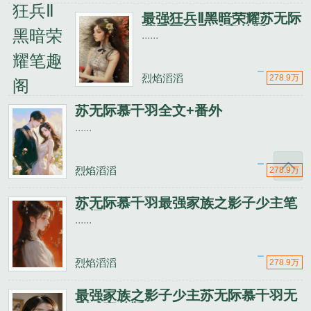
最强狂兵Ⅱ黑暗荣耀苏无际
慕千羽无删减完整版
......
烈焰滔滔
278.9万
苏无际慕千羽全文+番外
......
烈焰滔滔
278.9万
苏无际慕千羽最强家族之影子少主笔
趣阁
......
烈焰滔滔
278.9万
最强家族之影子少主苏无际慕千羽无
删减完整版