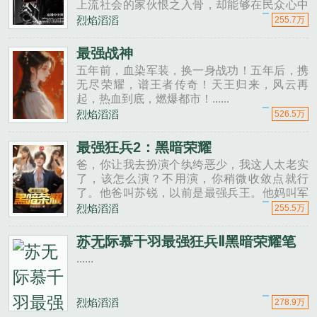
上流社会的家伙恨之入骨，却能够在民众心中
拥有至高无上的地位。身负血海深仇，腹黑......
烈焰滔滔
255.7万
最强战神
五年前，血染军装，换一身战功！五年后，携
无尽荣耀，谱王者传奇！天王归来，风云再
起，热血到底，燃爆都市！......
烈焰滔滔
526.5万
最强狂兵2：黑暗荣耀
爸，你让我去扮演个纨绔恶少，我这人太老实
了，该怎么演？不用演，你稍微收敛点就行
了。他爸叫苏锐，以前是最强兵王。他妈叫军
师，以前是超级智囊。他叫苏无际，同时遗传
烈焰滔滔
255.5万
了最强身体和最强大脑，却只想躺平摆烂，每
天灯红酒......
苏无际慕千羽最强狂兵Ⅱ黑暗荣耀笔
趣阁
......
烈焰滔滔
278.9万