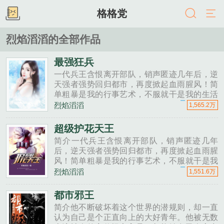
格格党
烈焰滔滔的全部作品
最强狂兵
一代兵王含恨离开部队，销声匿迹几年后，逆
天强者强势回归都市，再度掀起血雨腥风！简
单粗暴是我的行事艺术，不服就干是我的生活
态度！看顶级狂少如何纵横都市，书写属于他
烈焰滔滔
1,565.2万
的天王传奇！依旧极爽极热血！......
超级护花天王
简介一代兵王含恨离开部队，销声匿迹几年
后，逆天强者强势回归都市，再度掀起血雨腥
风！简单粗暴是我的行事艺术，不服就干是我
的生活态度！看顶级狂少如何纵横都市，书
烈焰滔滔
1,551.6万
写......
都市邪王
简介他不断破坏着这个世界的潜规则，却一直
认为自己是个正直向上的大好青年。他被无数