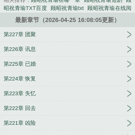
相关推荐：
顾昭祝青瑜在哪一章
顾昭祝青瑜短剧
顾
昭祝青瑜TXT百度
顾昭祝青瑜txt
顾昭祝青瑜在线阅
读
顾昭祝青瑜的叫什么
顾昭祝青瑜全文免费
顾昭
最新章节（2026-04-25 16:08:05更新）
祝青瑜短剧名字
顾昭祝青瑜最新章节更新时间表
2023
顾昭祝青瑜大结局
顾昭祝青瑜亲密戏集数
顾
第227章 团聚
昭祝青瑜叫什么
顾昭祝青瑜大结局免费阅读
顾昭祝
青瑜最新章节更新原因
顾昭清清
女主叫顾昭
顾昭
第226章 讯息
祝青瑜大结局哪里看
顾青漪
顾昭祝青瑜阅读全文
第225章 已婚
顾昭祝青瑜结局
顾昭
顾昭祝青瑜TXT百度资源
顾
昭祝青瑜全文阅读
玉之耽兮顾昭祝青瑜
顾昭昭祁
第224章 恢复
年
顾清漪
顾昭祝青瑜最后和谁在一起了啊
顾昭祝
青瑜最新章节目录
顾昭祝青瑜笔趣阁
顾昭祝青瑜结
第223章 失忆
局是什么
顾昭祝青瑜亲密戏原著哪里看
顾昭祝青瑜
章慎
顾昭祝青瑜第一次亲密在哪集
顾昭祝青瑜大结
第222章 回去
局免费阅读全文
顾昭祝青瑜无删减全文免费阅读
顾
昭祝青瑜权贵与禁忌之恋
步步守心顾昭祝青瑜
顾昭
第221章 凶险
祝青瑜TXT链接
顾昭祝青瑜全文
顾祝清老师
顾昭