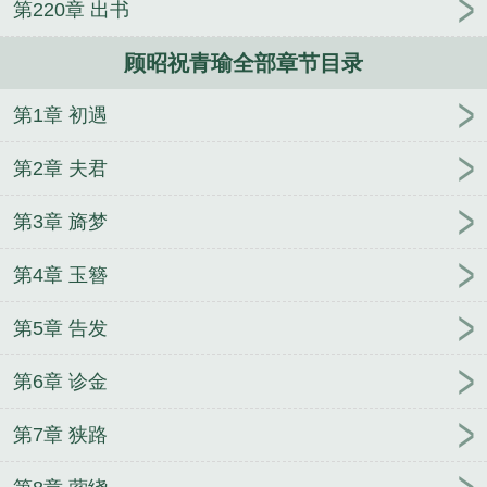
第220章 出书
祝青瑜的
顾昭祝青瑜全文在线阅读
顾昭祝青瑜的最
新章节免费阅读
顾昭祝青瑜的叫啥
顾昭祝青瑜百
顾昭祝青瑜全部章节目录
度
顾昭祝青瑜免费阅读
顾昭祝青瑜全文免费笔趣
阁
顾昭祝青瑜免费阅读全文
顾昭祝青瑜全文免费阅
第1章 初遇
读
顾昭祝青瑜叫什么名字
顾昭祝青瑜在线全文阅
读
第2章 夫君
第3章 旖梦
第4章 玉簪
第5章 告发
第6章 诊金
第7章 狭路