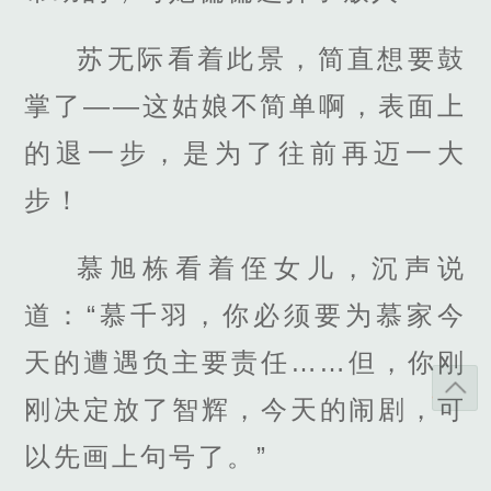
苏无际看着此景，简直想要鼓
掌了——这姑娘不简单啊，表面上
的退一步，是为了往前再迈一大
步！
慕旭栋看着侄女儿，沉声说
道：“慕千羽，你必须要为慕家今
天的遭遇负主要责任……但，你刚
刚决定放了智辉，今天的闹剧，可
以先画上句号了。”