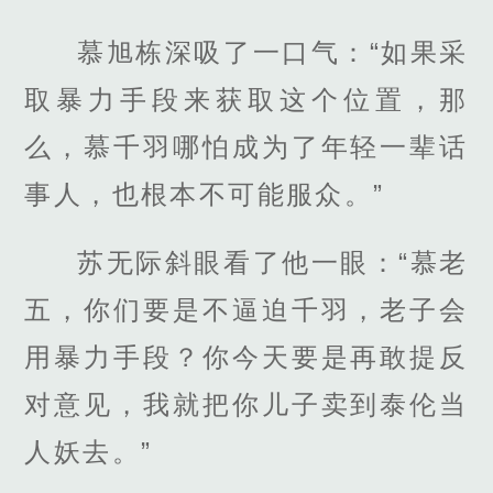
慕旭栋深吸了一口气：“如果采
取暴力手段来获取这个位置，那
么，慕千羽哪怕成为了年轻一辈话
事人，也根本不可能服众。”
苏无际斜眼看了他一眼：“慕老
五，你们要是不逼迫千羽，老子会
用暴力手段？你今天要是再敢提反
对意见，我就把你儿子卖到泰伦当
人妖去。”