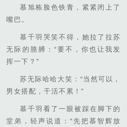
慕旭栋脸色铁青，紧紧闭上了
嘴巴。
慕千羽哭笑不得，她拉了拉苏
无际的胳膊：“要不，你也让我发
挥一下？”
苏无际哈哈大笑：“当然可以，
男女搭配，干活不累！”
慕千羽看了一眼被踩在脚下的
堂弟，轻声说道：“先把慕智辉放