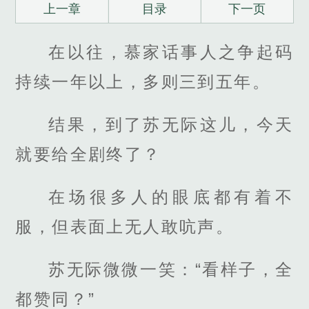
上一章
目录
下一页
在以往，慕家话事人之争起码
持续一年以上，多则三到五年。
结果，到了苏无际这儿，今天
就要给全剧终了？
在场很多人的眼底都有着不
服，但表面上无人敢吭声。
苏无际微微一笑：“看样子，全
都赞同？”